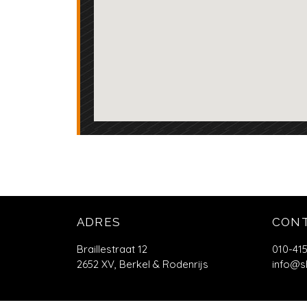
ADRES
CON
Braillestraat 12
010-41
2652 XV, Berkel & Rodenrijs
info@s