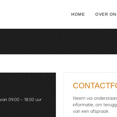
HOME
OVER ON
CONTACTF
N
Neem via onderstaan
an 09.00 – 18.00 uur
informatie, om terug
van een afspraak