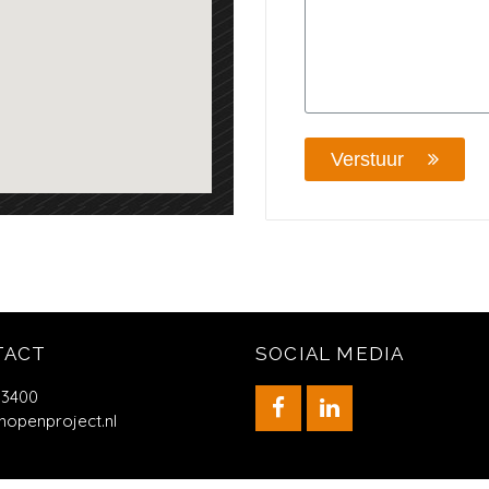
Verstuur
TACT
SOCIAL MEDIA
53400
hopenproject.nl