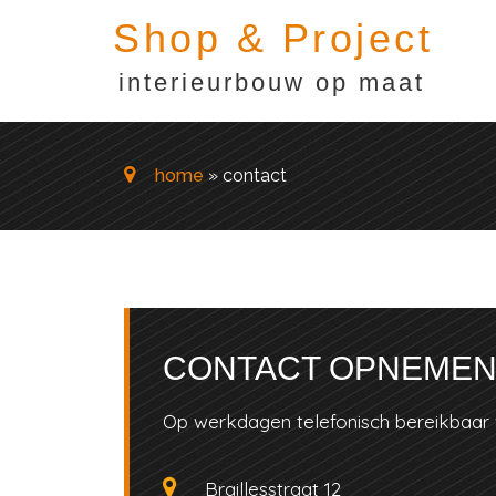
Shop & Project
interieurbouw op maat
home
» contact
CONTACT OPNEME
Op werkdagen telefonisch bereikbaar v
Braillesstraat 12